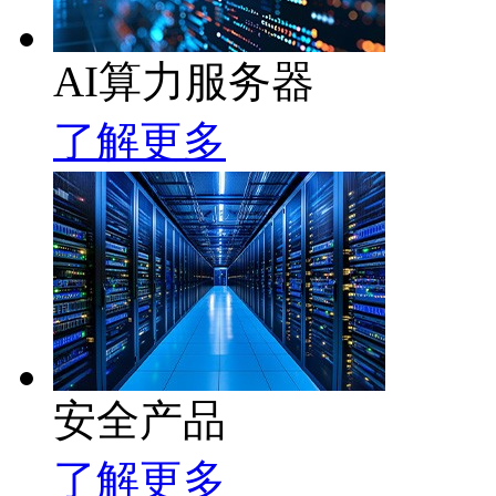
AI算力服务器
了解更多
安全产品
了解更多