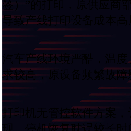
签）”的打印，原供应商
导致产线打印设备成本高
汽车产线环境严酷，温度
求较高，原设备频繁
打印机无管控软件方案
现，停机恢复耽误较长