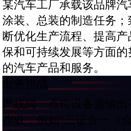
某汽车工厂承载该品牌汽车生产
涂装、总装的制造任
断优化生产流程、提
保和可持续发展等方面的努
的汽车产品和服务。
业务挑战
产线同一点位设备需输出不同打
作业，例如“三证合一（合