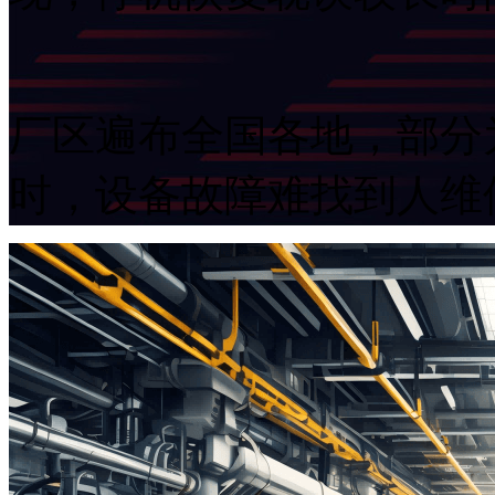
厂区遍布全国各地，部分
时，设备故障难找到人