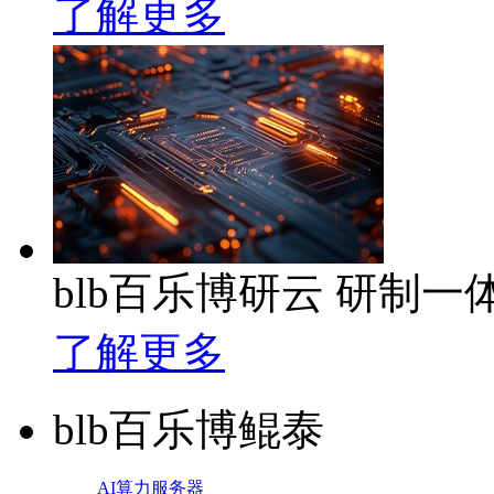
了解更多
blb百乐博研云 研制
了解更多
blb百乐博鲲泰
AI算力服务器