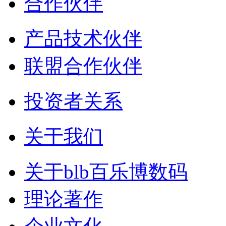
合作伙伴
产品技术伙伴
联盟合作伙伴
投资者关系
关于我们
关于blb百乐博数码
理论著作