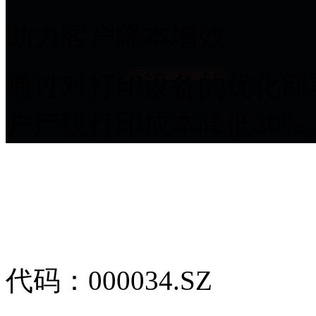
助力客户降本增效
通过对打印设备的优化部署
户产线打印成本降低30%
代码：000034.SZ