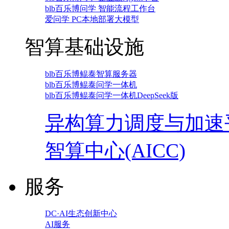
blb百乐博问学 智能流程工作台
爱问学 PC本地部署大模型
智算基础设施
blb百乐博鲲泰智算服务器
blb百乐博鲲泰问学一体机
blb百乐博鲲泰问学一体机DeepSeek版
异构算力调度与加速
智算中心(AICC)
服务
DC·AI生态创新中心
AI服务