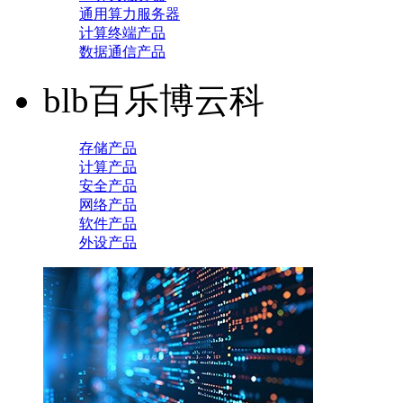
通用算力服务器
计算终端产品
数据通信产品
blb百乐博云科
存储产品
计算产品
安全产品
网络产品
软件产品
外设产品