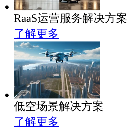
RaaS运营服务解决方案
了解更多
低空场景解决方案
了解更多