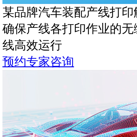
某品牌汽车装配产线打印
确保产线各打印作业的无缝
线高效运行
预约专家咨询