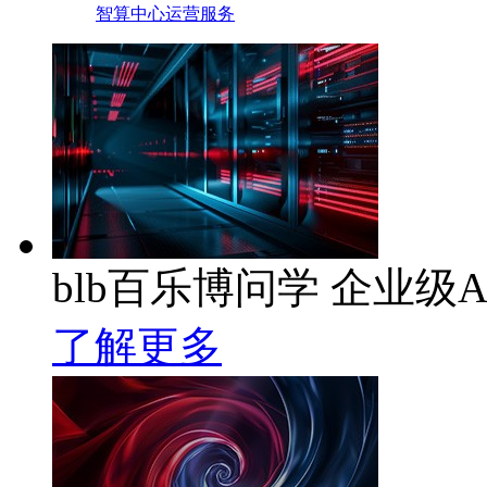
智算中心运营服务
blb百乐博问学 企业级A
了解更多