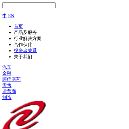
中
EN
首页
产品及服务
行业解决方案
合作伙伴
投资者关系
关于我们
汽车
金融
医疗医药
零售
运营商
制造