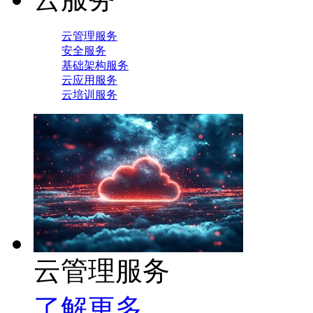
云管理服务
安全服务
基础架构服务
云应用服务
云培训服务
云管理服务
了解更多