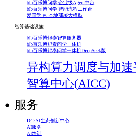
blb百乐博问学 企业级Agent中台
blb百乐博问学 智能流程工作台
爱问学 PC本地部署大模型
智算基础设施
blb百乐博鲲泰智算服务器
blb百乐博鲲泰问学一体机
blb百乐博鲲泰问学一体机DeepSeek版
异构算力调度与加速
智算中心(AICC)
服务
DC·AI生态创新中心
AI服务
AI培训