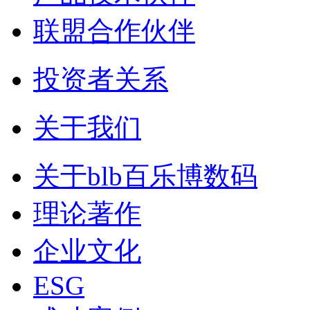
联盟合作伙伴
投资者关系
关于我们
关于blb百乐博数码
理论著作
企业文化
ESG