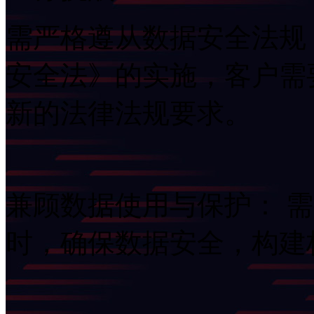
需严格遵从数据安全法规
安全法》的实施，客
新的法律法规要求。
兼顾数据使用与保护：
时，确保数据安全，