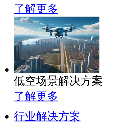
了解更多
低空场景解决方案
了解更多
行业解决方案