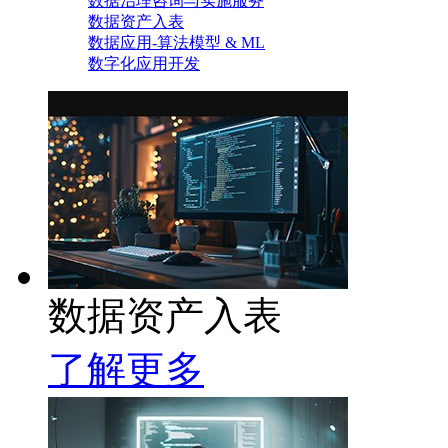
数据治理咨询与实施服务
数据资产入表
数据应用-算法模型 & ML
数字化应用开发
数据资产入表
了解更多