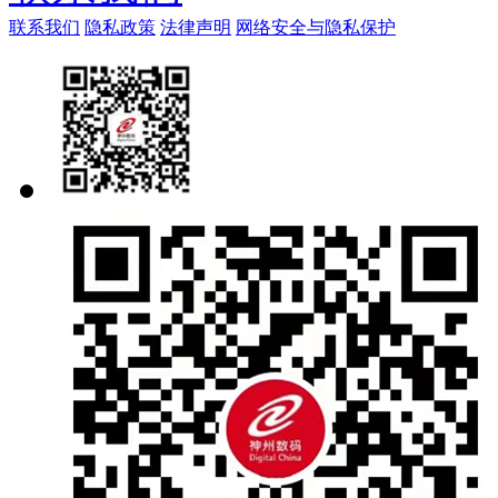
联系我们
隐私政策
法律声明
网络安全与隐私保护