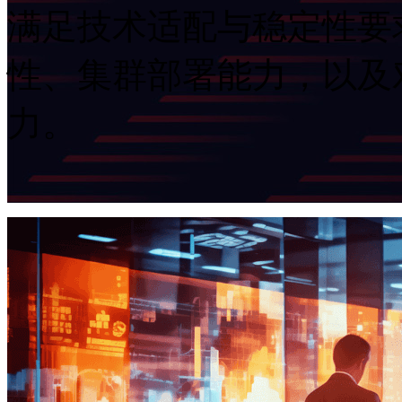
满足技术适配与稳定性要求
性、集群部署能力
力。