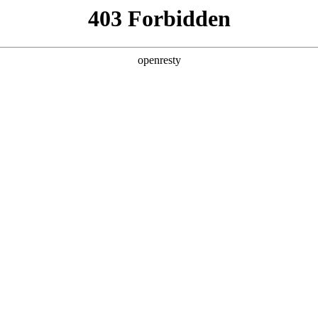
产品及服务
行业解决方案
合作伙伴
投资者关系
乐博数码联手京东共推“灵觅”新势力品牌
2025 / 07 / 30
并在京东助力下联手孵化的品牌——“灵觅”笔记本电脑在世界人工智能大会（W
户洞察等方面的优势能力，开启国潮AIPC的一次全新探索。